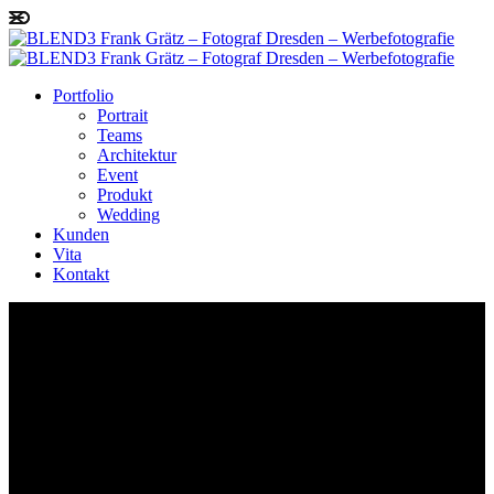
Portfolio
Portrait
Teams
Architektur
Event
Produkt
Wedding
Kunden
Vita
Kontakt