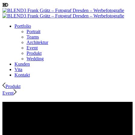
Portfolio
Portrait
Teams
Architektur
Event
Produkt
Wedding
Kunden
Vita
Kontakt
Produkt
Event
Architektur