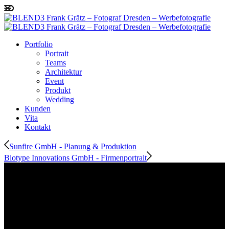
Portfolio
Portrait
Teams
Architektur
Event
Produkt
Wedding
Kunden
Vita
Kontakt
Sunfire GmbH - Planung & Produktion
Biotype Innovations GmbH - Firmenportrait
Produkt
futterfleisch.de – Online-Shop für
Tiernahrung